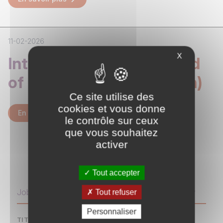
11-02-2026
X
Internship - Buy-out Fund
of Funds (Paris or London)
Ce site utilise des
cookies et vous donne
En savoir plus
le contrôle sur ceux
que vous souhaitez
activer
Apply for this position
Tout accepter
Job Application — Fund Controller - Private Equity
Tout refuser
Personnaliser
TITLE